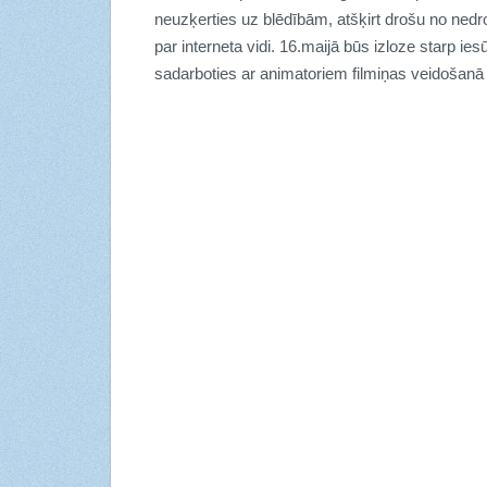
neuzķerties uz blēdībām, atšķirt drošu no nedr
par interneta vidi. 16.maijā būs izloze starp i
sadarboties ar animatoriem filmiņas veidošanā 