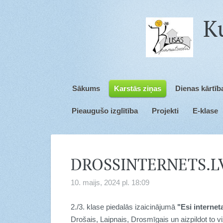
Sākums
Karstās ziņas
Dienas kārtīb
Pieaugušo izglītība
Projekti
E-klase
DROSSINTERNETS.LV 
10. maijs, 2024 pl. 18:09
2./3. klase piedalās izaicinājumā
"Esi interneta
Drošais, Laipnais, Drosmīgais un aizpildot to vi