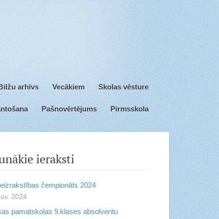
kola
Bilžu arhīvs
Vecākiem
Skolas vēsture
antošana
Pašnovērtējums
Pirmsskola
unākie ieraksti
eizrakstības čempionāts 2024
nov. 2024
as pamatskolas 9.klases absolventu