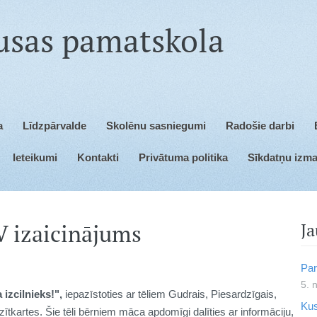
Kusas pamats
a
Līdzpārvalde
Skolēnu sasniegumi
Radošie darbi
Ieteikumi
Kontakti
Privātuma politika
Sīkdatņu izm
izaicinājums
Ja
Par
5. 
 izcilnieks!",
iepazīstoties ar tēliem Gudrais, Piesardzīgais,
Kus
zītkartes. Šie tēli bērniem māca apdomīgi dalīties ar informāciju,