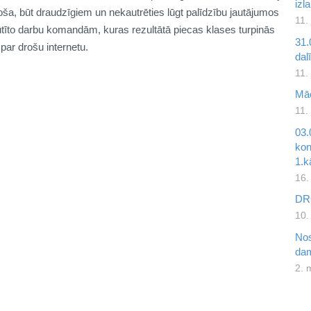
izl
oša, būt draudzīgiem un nekautrēties lūgt palīdzību jautājumos
11.
esūtīto darbu komandām, kuras rezultātā piecas klases turpinās
31.
par drošu internetu.
dal
11.
Mā
11.
03.
kon
1.k
16.
DR
10.
Nos
dam
2. 