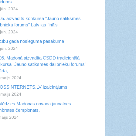
aidums
 jūn. 2024
05. aizvadīts konkursa "Jauno satiksmes
ībnieku forums" Latvijas fināls
 jūn. 2024
cību gada noslēguma pasākumā
 jūn. 2024
05. Madonā aizvadīta CSDD tradicionālā
kursa "Jauno satiksmes dalībnieku forums"
ārta,
 maijs 2024
OSSINTERNETS.LV izaicinājums
 maijs 2024
lēdzies Madonas novada jaunatnes
bretes čempionāts,
maijs 2024