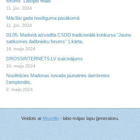
forums" Latvijas fināls
11. jūn. 2024
Mācību gada noslēguma pasākumā
11. jūn. 2024
03.05. Madonā aizvadīta CSDD tradicionālā konkursa "Jauno
satiksmes dalībnieku forums" 1.kārta,
16. maijs 2024
DROSSINTERNETS.LV izaicinājums
10. maijs 2024
Noslēdzies Madonas novada jaunatnes dambretes
čempionāts,
2. maijs 2024
Veidots ar
Mozello
- labo mājas lapu ģeneratoru.