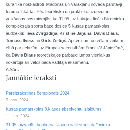
kurā tika noskaidroti Madonas un Varakļānu novada pārstāvji
foruma 2.kārtai. Pēc teorētisko un praktisko uzdevumu
veikšanas noskaidrojās, ka 31.05. uz Latvijas finālu Biķernieku
kompleksajā sporta bāzē dosies 5 Kusas pamatskolas
audzēkņi:
Ieva Zvirgzdiņa
,
Kristīne Jaņuna
,
Dāvis Blaus
,
Tomass Ilvess
un
Ģirts Zeltiņš
. Apsveicam un vēlam veiksmi
cīnā par ceļazīmi uz Eiropas sacensībām Francijā! Jāpiezīmē,
ka
Dāvis Blaus
teorētiskajos pārbaudījumos vienlaikus
nokārtoja arī velosipēda vadītāja eksāmenu.
A.Sārs
Jaunākie ieraksti
Pareizrakstības čempionāts 2024
5. nov. 2024
Kusas pamatskolas 9.klases absolventu izlaidums
11. jūn. 2024
31.05. aizvadīts konkursa "Jauno satiksmes dalībnieku